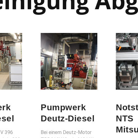
inigung Ab
rk
Pumpwerk
Nots
sel
Deutz-Diesel
NTS
Mits
V 396
Bei einem Deutz-Motor