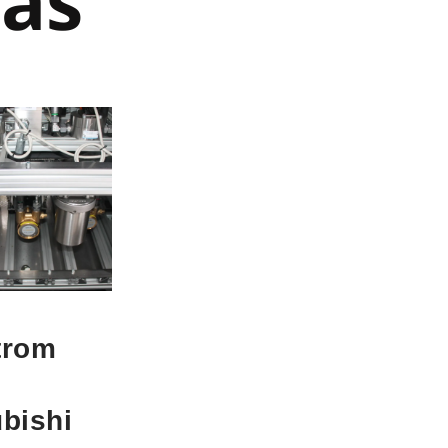
gas
trom
ubishi