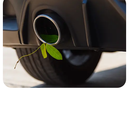
Maßgeschneiderte Technologien zur
Abgasminderung
Die Kraftstoff-Wasser-Emulsionstechnik (KWE) von
Exomission.