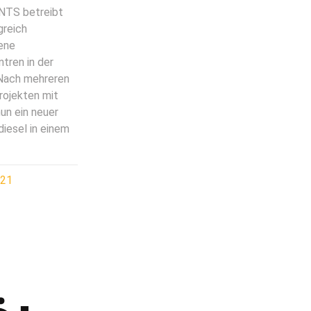
 NTS betreibt
greich
ene
tren in der
Nach mehreren
rojekten mit
un ein neuer
iesel in einem
021