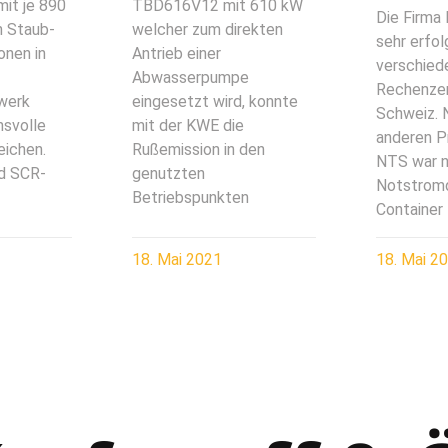
it je 890
TBD616V12 mit 610 kW
Die Firma
n Staub-
welcher zum direkten
sehr erfol
onen in
Antrieb einer
verschied
Abwasserpumpe
Rechenzen
werk
eingesetzt wird, konnte
Schweiz. 
hsvolle
mit der KWE die
anderen P
eichen.
Rußemission in den
NTS war n
nd SCR-
genutzten
Notstromd
Betriebspunkten
Container
18. Mai 2021
18. Mai 2