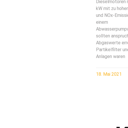
Dieselmotoren m
kW mit zu hohe
und NOx-Emissi
einem
Abwasserpump
sollten anspruc
Abgaswerte err
Partikelfilter u
Anlagen waren
18. Mai 2021