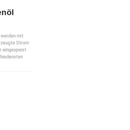
enöl
 werden mit
erzeugte Strom
tz eingespeist
chiedensten