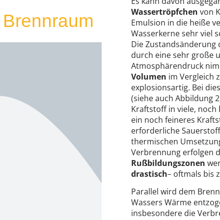
Es kann davon ausgega
Wassertröpfchen
von K
m Brennraum
Emulsion in die heiße 
Wasserkerne sehr viel s
Die Zustandsänderung d
durch eine sehr große 
Atmosphärendruck ni
Volumen
im Vergleich 
explosionsartig. Bei di
(siehe auch Abbildung 
Kraftstoff in viele, noc
ein noch feineres Kraf
erforderliche Sauerstof
thermischen Umsetzung 
Verbrennung erfolgen 
Rußbildungszonen
wer
drastisch
– oftmals bis
Parallel wird dem Bre
Wassers Wärme entzog
insbesondere die Verb