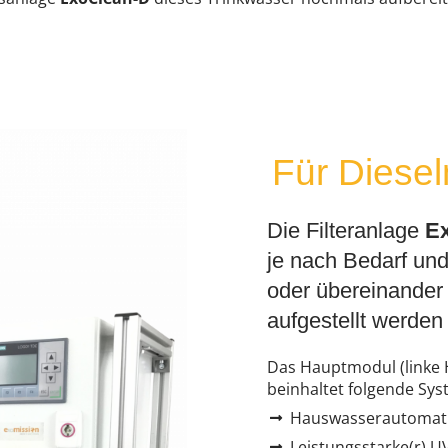
Für Diese
Die Filteranlage
E
je nach Bedarf un
oder übereinander
aufgestellt werden
Das Hauptmodul (linke H
beinhaltet folgende Sys
Hauswasserautomat
Leistungsstarke(r) U