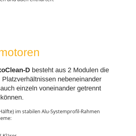
lmotoren
xoClean-D
besteht aus 2 Modulen die
d Platzverhältnissen nebeneinander
 auch einzeln voneinander getrennt
 können.
älfte) im stabilen Alu-Systemprofil-Rahmen
teme:
V-Klärer