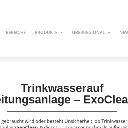
BEREICHE
PRODUKTE
ÜBERREGIONAL
NE
Trinkwasserauf
eitungsanlage – ExoCle
s gebraucht wird oder besteht Unsicherheit, ob Trinkwass
gsanlage
ExoClean-D
dieses Trinkwasser nochmals aufberei