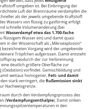
ngen werden, dass jedes
emulgierte
raftstoff umgeben ist. Bei Einbringung der
verdichtete Luft der Brennräume verdampfen die
chneller als der jeweils umgebende Kraftstoff.
es Wassers von flüssig zu gasförmig erfolgt
und schnelle Volumenänderung (bei
mmt
Wasserdampf etwa das 1.700-fache
zu flüssigem Wasser ein) und damit quasi
esem in der Wissenschaft als „Mikroexplosion“
2) bezeichneten Vorgang wird der umgebende
h kleinere Tröpfchen aufgerissen. Damit entsteht
tstoffspray wodurch der zur Verbrennung
f eine deutlich größere Oberfläche zur
(Oxidation) vorfindet. Gemischbildung und
damit weitaus homogener,
Fett- und damit
den stark verringert, die
Rußemission sinkt
 zur Nachweisgrenze.
nnraum durch den Verdampfungsprozess des
en (
Verdampfungsenthalpie
). Damit sinken
rennungsspitzentemperaturen in den