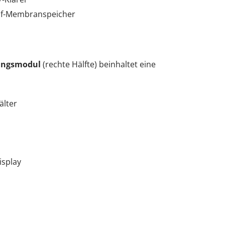
uf-Membranspeicher
ungsmodul
(rechte Hälfte) beinhaltet eine
älter
isplay